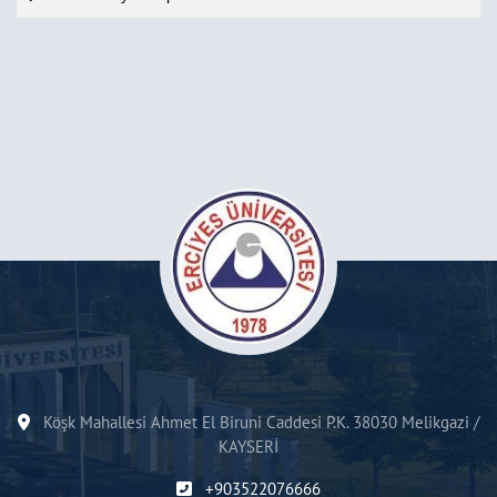
Köşk Mahallesi Ahmet El Biruni Caddesi P.K. 38030 Melikgazi /
KAYSERİ
+903522076666