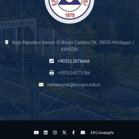
Köşk Mahallesi Ahmet El Biruni Caddesi P.K. 38030 Melikgazi /
KAYSERİ
+903522076666
+903524375784
mekatronik@erciyes.edu.tr
ERÜ Anasayfa