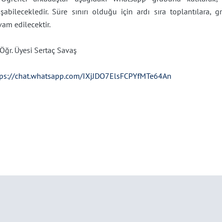
şabilecekledir. Süre sınırı olduğu için ardı sıra toplantılara, 
am edilecektir.
 Öğr. Üyesi Sertaç Savaş
tps://chat.whatsapp.com/IXjJDO7ElsFCPYfMTe64An