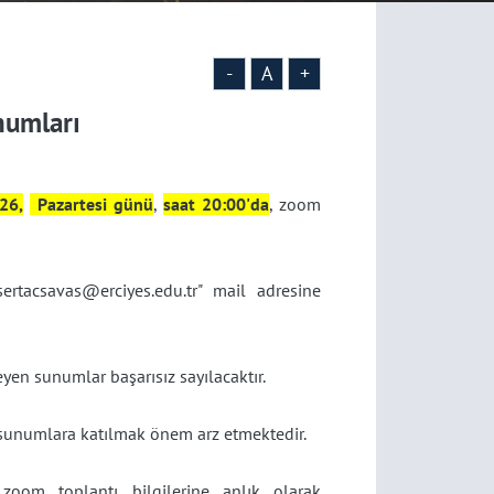
-
A
+
numları
26,
Pazartesi günü
,
saat 20:00'da
, zoom
ertacsavas@erciyes.edu.tr" mail adresine
en sunumlar başarısız sayılacaktır.
 sunumlara katılmak önem arz etmektedir.
zoom toplantı bilgilerine anlık olarak