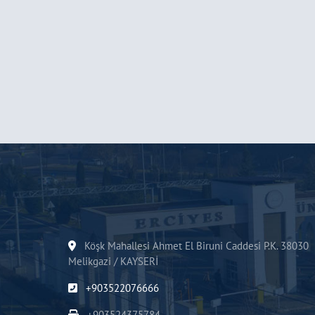
Köşk Mahallesi Ahmet El Biruni Caddesi P.K. 38030
Melikgazi / KAYSERİ
+903522076666
+903524375784