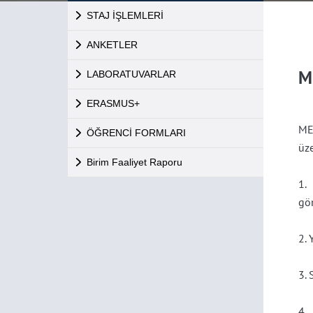
STAJ İŞLEMLERİ
ANKETLER
M
LABORATUVARLAR
ERASMUS+
ME
ÖĞRENCİ FORMLARI
üze
Birim Faaliyet Raporu
1.
gön
2. 
3.
4