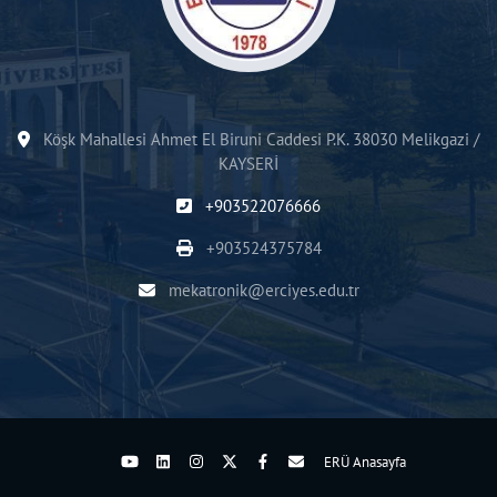
Köşk Mahallesi Ahmet El Biruni Caddesi P.K. 38030 Melikgazi /
KAYSERİ
+903522076666
+903524375784
mekatronik@erciyes.edu.tr
ERÜ Anasayfa