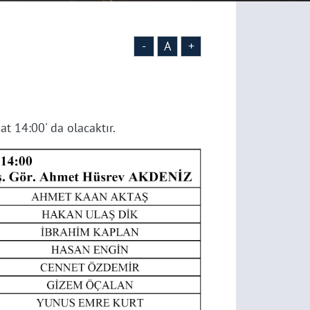
-
A
+
 14:00' da olacaktır.