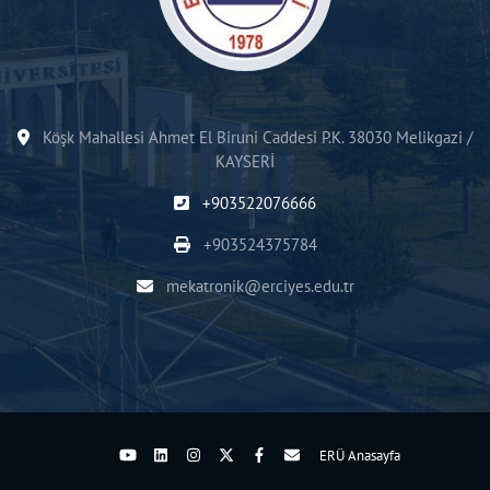
Köşk Mahallesi Ahmet El Biruni Caddesi P.K. 38030 Melikgazi /
KAYSERİ
+903522076666
+903524375784
mekatronik@erciyes.edu.tr
ERÜ Anasayfa