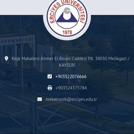
Köşk Mahallesi Ahmet El Biruni Caddesi P.K. 38030 Melikgazi /
KAYSERİ
+903522076666
+903524375784
mekatronik@erciyes.edu.tr