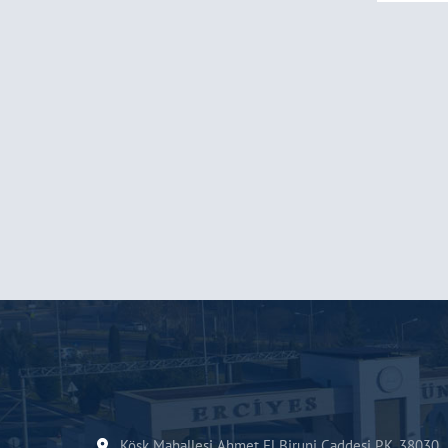
Köşk Mahallesi Ahmet El Biruni Caddesi P.K. 38030