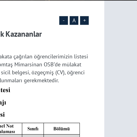
-
A
+
k Kazananlar
ata çağrılan öğrencilerimizin listesi
 Tomtaş Mimarsinan OSB’de mülakat
 sicil belgesi, özgeçmiş (CV), öğrenci
 bulunmaları gerekmektedir.